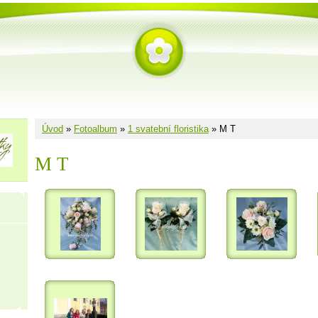
Úvod
»
Fotoalbum
»
1 svatební floristika
»
M T
M T