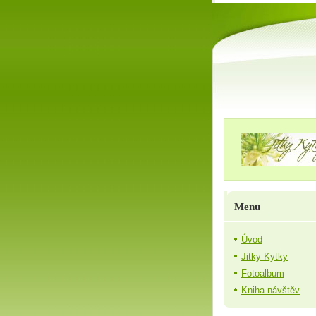
Menu
Úvod
Jitky Kytky
Fotoalbum
Kniha návštěv