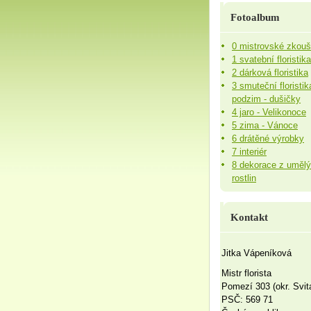
Fotoalbum
0 mistrovské zkou
1 svatební floristika
2 dárková floristika
3 smuteční floristik
podzim - dušičky
4 jaro - Velikonoce
5 zima - Vánoce
6 drátěné výrobky
7 interiér
8 dekorace z uměl
rostlin
Kontakt
Jitka Vápeníková
Mistr florista
Pomezí 303 (okr. Svit
PSČ: 569 71