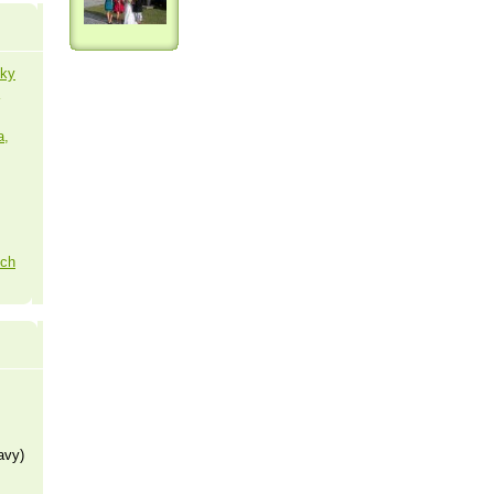
šky
a,
ých
avy)