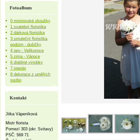
Fotoalbum
0 mistrovské zkoušky
1 svatební floristika
2 dárková floristika
3 smuteční floristika,
podzim - dušičky
4 jaro - Velikonoce
5 zima - Vánoce
6 drátěné výrobky
7 interiér
8 dekorace z umělých
rostlin
Kontakt
Jitka Vápeníková
Mistr florista
Pomezí 303 (okr. Svitavy)
PSČ: 569 71