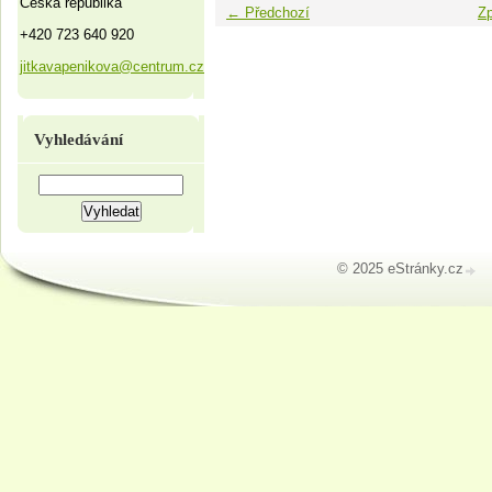
Česká republika
← Předchozí
Zp
+420 723 640 920
jitkavapenikova@centrum.cz
Vyhledávání
© 2025 eStránky.cz