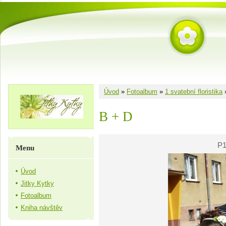
Úvod
»
Fotoalbum
»
1 svatební floristika
B + D
P1
Menu
Úvod
Jitky Kytky
Fotoalbum
Kniha návštěv