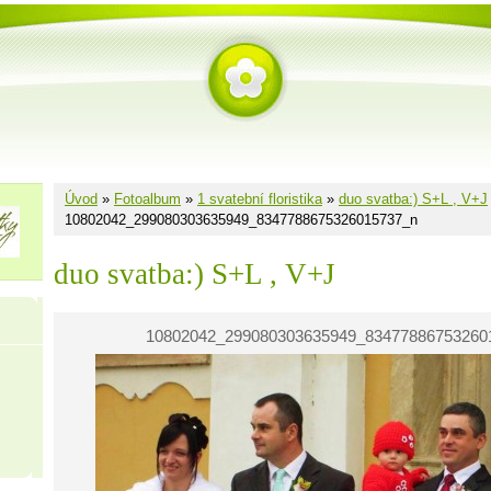
Úvod
»
Fotoalbum
»
1 svatební floristika
»
duo svatba:) S+L , V+J
10802042_299080303635949_8347788675326015737_n
duo svatba:) S+L , V+J
10802042_299080303635949_83477886753260