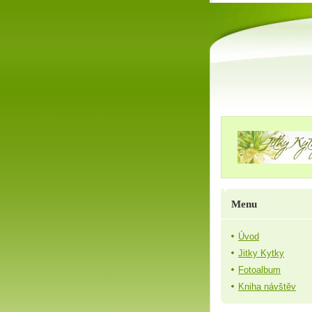
Menu
Úvod
Jitky Kytky
Fotoalbum
Kniha návštěv