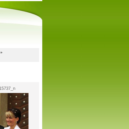
»
15737_n