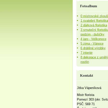
Fotoalbum
0 mistrovské zkou
1 svatební floristika
2 dárková floristika
3 smuteční floristik
podzim - dušičky
4 jaro - Velikonoce
5 zima - Vánoce
6 drátěné výrobky
7 interiér
8 dekorace z uměl
rostlin
Kontakt
Jitka Vápeníková
Mistr florista
Pomezí 303 (okr. Svit
PSČ: 569 71