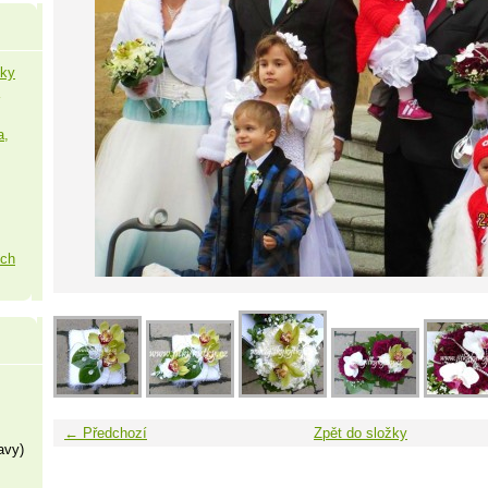
šky
a,
ých
← Předchozí
Zpět do složky
avy)