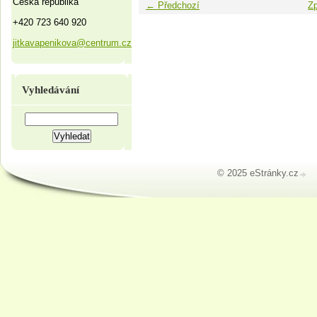
Česká republika
← Předchozí
Zp
+420 723 640 920
jitkavapenikova@centrum.cz
Vyhledávání
© 2025 eStránky.cz