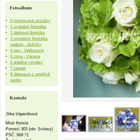
Fotoalbum
0 mistrovské zkoušky
1 svatební floristika
2 dárková floristika
3 smuteční floristika,
podzim - dušičky
4 jaro - Velikonoce
5 zima - Vánoce
6 drátěné výrobky
7 interiér
8 dekorace z umělých
rostlin
Kontakt
Jitka Vápeníková
Mistr florista
Pomezí 303 (okr. Svitavy)
PSČ: 569 71