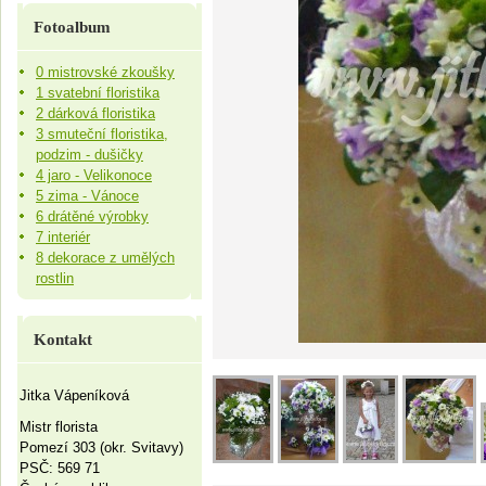
Fotoalbum
0 mistrovské zkoušky
1 svatební floristika
2 dárková floristika
3 smuteční floristika,
podzim - dušičky
4 jaro - Velikonoce
5 zima - Vánoce
6 drátěné výrobky
7 interiér
8 dekorace z umělých
rostlin
Kontakt
Jitka Vápeníková
Mistr florista
Pomezí 303 (okr. Svitavy)
PSČ: 569 71