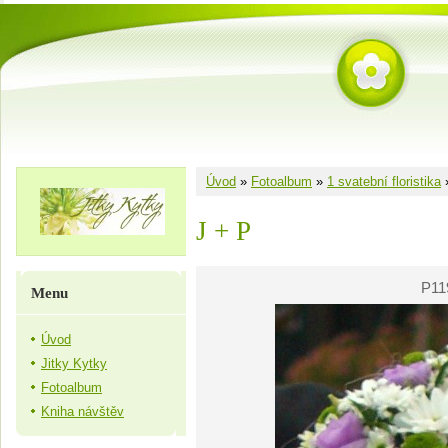
Úvod
»
Fotoalbum
»
1 svatební floristika
J + P
P11
Menu
Úvod
Jitky Kytky
Fotoalbum
Kniha návštěv