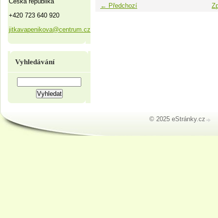
Česká republika
← Předchozí
Zp
+420 723 640 920
jitkavapenikova@centrum.cz
Vyhledávání
© 2025 eStránky.cz