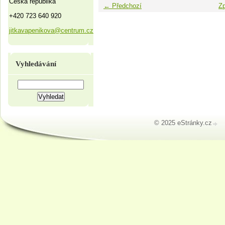
Česká republika
← Předchozí
Zp
+420 723 640 920
jitkavapenikova@centrum.cz
Vyhledávání
© 2025 eStránky.cz