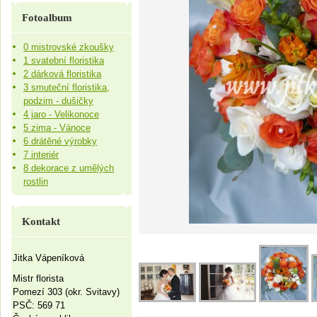
Fotoalbum
0 mistrovské zkoušky
1 svatební floristika
2 dárková floristika
3 smuteční floristika,
podzim - dušičky
4 jaro - Velikonoce
5 zima - Vánoce
6 drátěné výrobky
7 interiér
8 dekorace z umělých
rostlin
Kontakt
Jitka Vápeníková
Mistr florista
Pomezí 303 (okr. Svitavy)
PSČ: 569 71