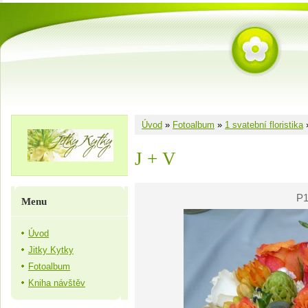
Úvod
»
Fotoalbum
»
1 svatební floristika
J + V
P1
Menu
Úvod
Jitky Kytky
Fotoalbum
Kniha návštěv