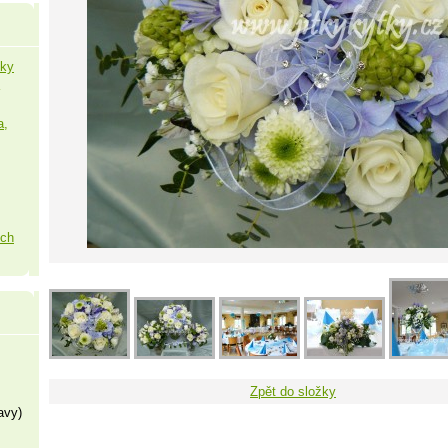
šky
a,
ých
Zpět do složky
avy)