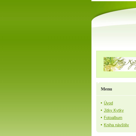
Menu
Úvod
Jitky Kytky
Fotoalbum
Kniha návštěv