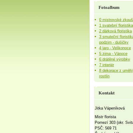
Fotoalbum
0 mistrovské zkou
1 svatební floristika
2 dárková floristika
3 smuteční floristik
podzim - dušičky
4 jaro - Velikonoce
5 zima - Vánoce
6 drátěné výrobky
7 interiér
8 dekorace z uměl
rostlin
Kontakt
Jitka Vápeníková
Mistr florista
Pomezí 303 (okr. Svit
PSČ: 569 71