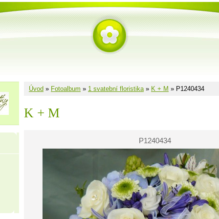
Úvod
»
Fotoalbum
»
1 svatební floristika
»
K + M
»
P1240434
K + M
P1240434