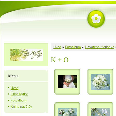
Úvod
»
Fotoalbum
»
1 svatební floristika
K + O
Menu
Úvod
Jitky Kytky
Fotoalbum
Kniha návštěv