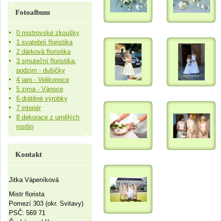
Fotoalbum
0 mistrovské zkoušky
1 svatební floristika
2 dárková floristika
3 smuteční floristika,
podzim - dušičky
4 jaro - Velikonoce
5 zima - Vánoce
6 drátěné výrobky
7 interiér
8 dekorace z umělých
rostlin
Kontakt
Jitka Vápeníková
Mistr florista
Pomezí 303 (okr. Svitavy)
PSČ: 569 71