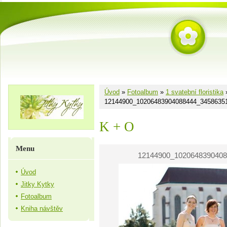
Úvod
»
Fotoalbum
»
1 svatební floristika
12144900_10206483904088444_3458635
K + O
Menu
12144900_1020648390408
Úvod
Jitky Kytky
Fotoalbum
Kniha návštěv