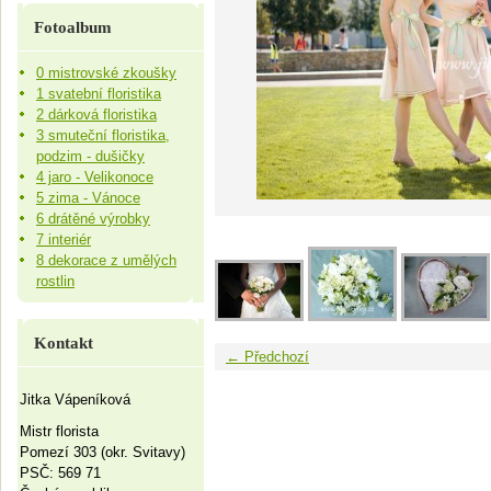
Fotoalbum
0 mistrovské zkoušky
1 svatební floristika
2 dárková floristika
3 smuteční floristika,
podzim - dušičky
4 jaro - Velikonoce
5 zima - Vánoce
6 drátěné výrobky
7 interiér
8 dekorace z umělých
rostlin
Kontakt
← Předchozí
Jitka Vápeníková
Mistr florista
Pomezí 303 (okr. Svitavy)
PSČ: 569 71