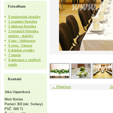
Fotoalbum
0 mistrovské zkoušky
1 svatební floristika
2 dárková floristika
3 smuteční floristika,
podzim - dušičky
4 jaro - Velikonoce
5 zima - Vánoce
6 drátěné výrobky
7 interiér
8 dekorace z umělých
rostlin
Kontakt
← Předchozí
Zp
Jitka Vápeníková
Mistr florista
Pomezí 303 (okr. Svitavy)
PSČ: 569 71