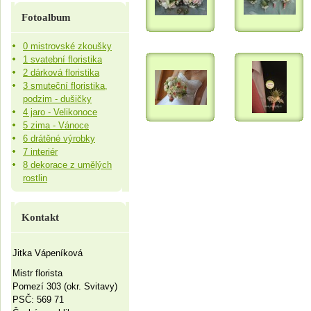
Fotoalbum
0 mistrovské zkoušky
1 svatební floristika
2 dárková floristika
3 smuteční floristika,
podzim - dušičky
4 jaro - Velikonoce
5 zima - Vánoce
6 drátěné výrobky
7 interiér
8 dekorace z umělých
rostlin
Kontakt
Jitka Vápeníková
Mistr florista
Pomezí 303 (okr. Svitavy)
PSČ: 569 71