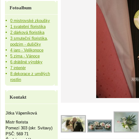
Fotoalbum
0 mistrovské zkoušky
1 svatební floristika
2 dárková floristika
3 smuteční floristika,
podzim - dušičky
4 jaro - Velikonoce
5 zima - Vánoce
6 drátěné výrobky
7 interiér
8 dekorace z umělých
rostlin
Kontakt
Jitka Vápeníková
Mistr florista
Pomezí 303 (okr. Svitavy)
PSČ: 569 71