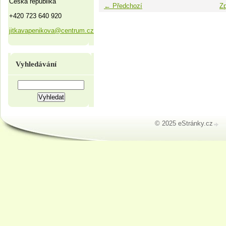
Česká republika
← Předchozí
Zp
+420 723 640 920
jitkavapenikova@centrum.cz
Vyhledávání
© 2025 eStránky.cz