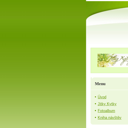
Menu
Úvod
Jitky Kytky
Fotoalbum
Kniha návštěv