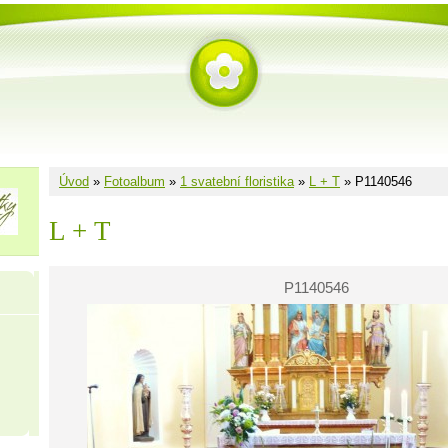
Úvod
»
Fotoalbum
»
1 svatební floristika
»
L + T
»
P1140546
L + T
P1140546