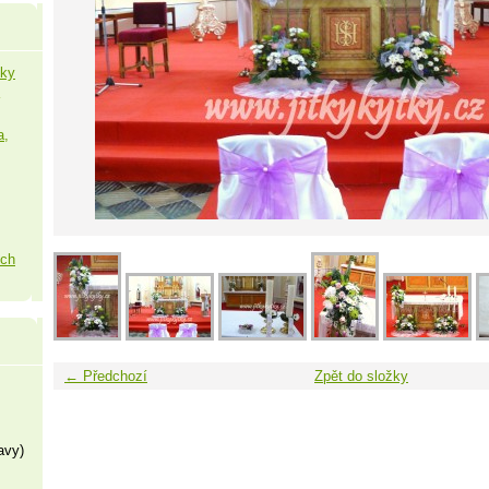
šky
a,
ých
← Předchozí
Zpět do složky
avy)