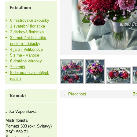
Fotoalbum
0 mistrovské zkoušky
1 svatební floristika
2 dárková floristika
3 smuteční floristika,
podzim - dušičky
4 jaro - Velikonoce
5 zima - Vánoce
6 drátěné výrobky
7 interiér
8 dekorace z umělých
rostlin
← Předchozí
Zp
Kontakt
Jitka Vápeníková
Mistr florista
Pomezí 303 (okr. Svitavy)
PSČ: 569 71