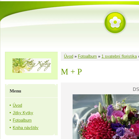
Úvod
»
Fotoalbum
»
1 svatební floristika
M + P
DS
Menu
Úvod
Jitky Kytky
Fotoalbum
Kniha návštěv