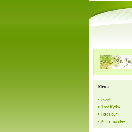
Menu
Úvod
Jitky Kytky
Fotoalbum
Kniha návštěv