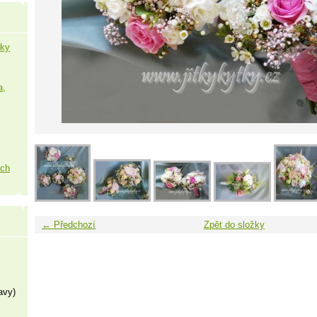
šky
a,
ých
← Předchozí
Zpět do složky
avy)