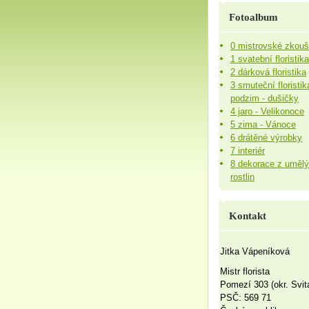
Fotoalbum
0 mistrovské zkou
1 svatební floristika
2 dárková floristika
3 smuteční floristik
podzim - dušičky
4 jaro - Velikonoce
5 zima - Vánoce
6 drátěné výrobky
7 interiér
8 dekorace z uměl
rostlin
Kontakt
Jitka Vápeníková
Mistr florista
Pomezí 303 (okr. Svit
PSČ: 569 71