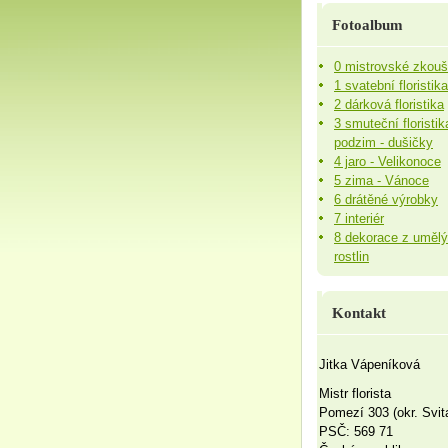
Fotoalbum
0 mistrovské zkou
1 svatební floristika
2 dárková floristika
3 smuteční floristik
podzim - dušičky
4 jaro - Velikonoce
5 zima - Vánoce
6 drátěné výrobky
7 interiér
8 dekorace z uměl
rostlin
Kontakt
Jitka Vápeníková
Mistr florista
Pomezí 303 (okr. Svit
PSČ: 569 71