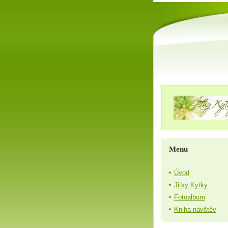
Menu
Úvod
Jitky Kytky
Fotoalbum
Kniha návštěv