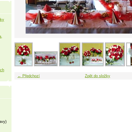
šky
a,
ých
← Předchozí
Zpět do složky
avy)