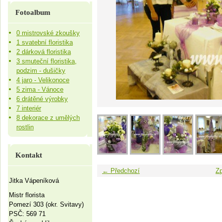
Fotoalbum
0 mistrovské zkoušky
1 svatební floristika
2 dárková floristika
3 smuteční floristika,
podzim - dušičky
4 jaro - Velikonoce
5 zima - Vánoce
6 drátěné výrobky
7 interiér
8 dekorace z umělých
rostlin
Kontakt
← Předchozí
Zp
Jitka Vápeníková
Mistr florista
Pomezí 303 (okr. Svitavy)
PSČ: 569 71