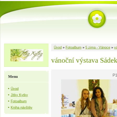
Úvod
»
Fotoalbum
»
5 zima - Vánoce
»
v
vánoční výstava Sáde
P1
Menu
Úvod
Jitky Kytky
Fotoalbum
Kniha návštěv