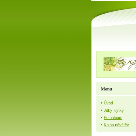
Menu
Úvod
Jitky Kytky
Fotoalbum
Kniha návštěv