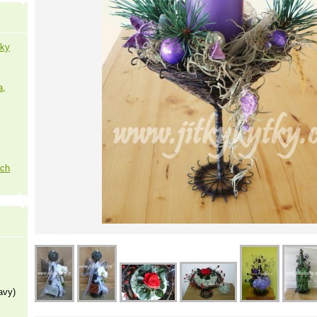
šky
a,
ých
avy)