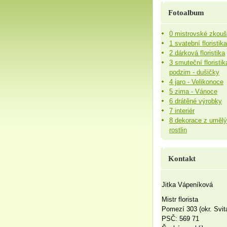
Fotoalbum
0 mistrovské zkou
1 svatební floristika
2 dárková floristika
3 smuteční floristik
podzim - dušičky
4 jaro - Velikonoce
5 zima - Vánoce
6 drátěné výrobky
7 interiér
8 dekorace z uměl
rostlin
Kontakt
Jitka Vápeníková
Mistr florista
Pomezí 303 (okr. Svit
PSČ: 569 71