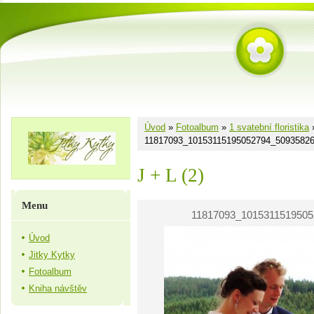
Úvod
»
Fotoalbum
»
1 svatební floristika
11817093_10153115195052794_5093582
J + L (2)
Menu
11817093_1015311519505
Úvod
Jitky Kytky
Fotoalbum
Kniha návštěv