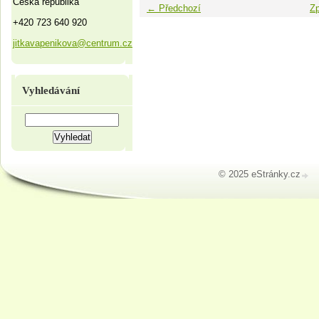
Česká republika
← Předchozí
Zp
+420 723 640 920
jitkavapenikova@centrum.cz
Vyhledávání
© 2025 eStránky.cz