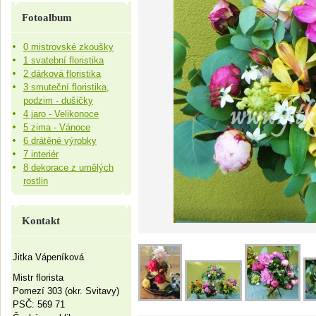
Fotoalbum
0 mistrovské zkoušky
1 svatební floristika
2 dárková floristika
3 smuteční floristika,
podzim - dušičky
4 jaro - Velikonoce
5 zima - Vánoce
6 drátěné výrobky
7 interiér
8 dekorace z umělých
rostlin
Kontakt
Jitka Vápeníková
Mistr florista
Pomezí 303 (okr. Svitavy)
PSČ: 569 71