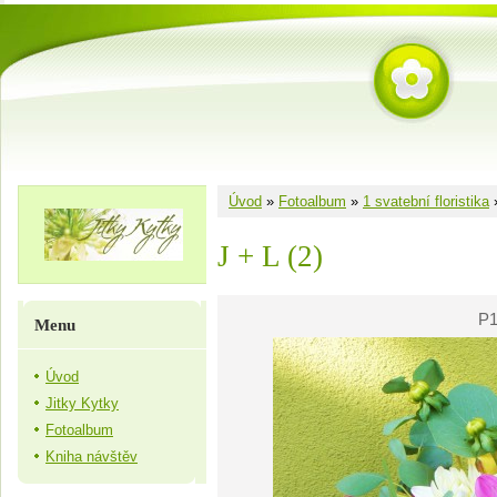
Úvod
»
Fotoalbum
»
1 svatební floristika
J + L (2)
P1
Menu
Úvod
Jitky Kytky
Fotoalbum
Kniha návštěv