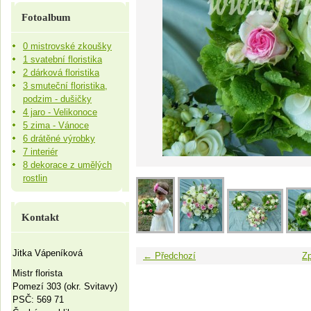
Fotoalbum
0 mistrovské zkoušky
1 svatební floristika
2 dárková floristika
3 smuteční floristika,
podzim - dušičky
4 jaro - Velikonoce
5 zima - Vánoce
6 drátěné výrobky
7 interiér
8 dekorace z umělých
rostlin
Kontakt
Jitka Vápeníková
← Předchozí
Zp
Mistr florista
Pomezí 303 (okr. Svitavy)
PSČ: 569 71