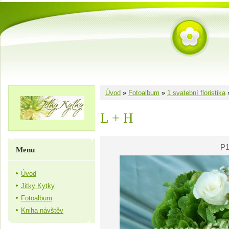
Úvod
»
Fotoalbum
»
1 svatební floristika
L + H
P1
Menu
Úvod
Jitky Kytky
Fotoalbum
Kniha návštěv