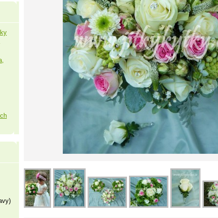
šky
a,
ých
avy)