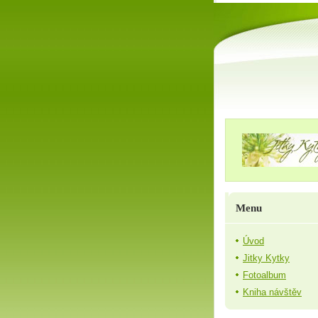
Menu
Úvod
Jitky Kytky
Fotoalbum
Kniha návštěv