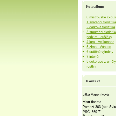
Fotoalbum
0 mistrovské zkou
1 svatební floristika
2 dárková floristika
3 smuteční floristik
podzim - dušičky
4 jaro - Velikonoce
5 zima - Vánoce
6 drátěné výrobky
7 interiér
8 dekorace z uměl
rostlin
Kontakt
Jitka Vápeníková
Mistr florista
Pomezí 303 (okr. Svit
PSČ: 569 71