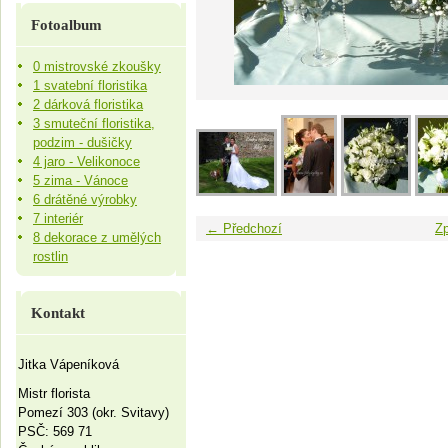
Fotoalbum
0 mistrovské zkoušky
1 svatební floristika
2 dárková floristika
3 smuteční floristika,
podzim - dušičky
4 jaro - Velikonoce
5 zima - Vánoce
6 drátěné výrobky
7 interiér
← Předchozí
Zp
8 dekorace z umělých
rostlin
Kontakt
Jitka Vápeníková
Mistr florista
Pomezí 303 (okr. Svitavy)
PSČ: 569 71