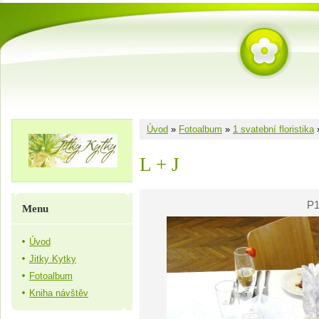
Úvod
»
Fotoalbum
»
1 svatební floristika
L + J
P1
Menu
Úvod
Jitky Kytky
Fotoalbum
Kniha návštěv