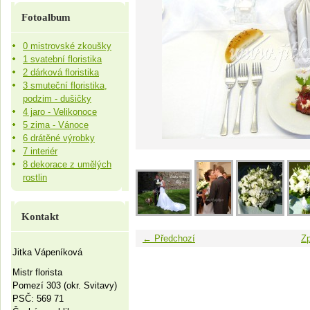
Fotoalbum
0 mistrovské zkoušky
1 svatební floristika
2 dárková floristika
3 smuteční floristika,
podzim - dušičky
4 jaro - Velikonoce
5 zima - Vánoce
6 drátěné výrobky
7 interiér
8 dekorace z umělých
rostlin
Kontakt
← Předchozí
Zp
Jitka Vápeníková
Mistr florista
Pomezí 303 (okr. Svitavy)
PSČ: 569 71