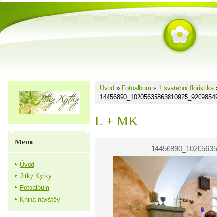
Úvod
»
Fotoalbum
»
1 svatební floristika
14456890_10205635863810925_9209854
L + MK
Menu
14456890_10205635
Úvod
Jitky Kytky
Fotoalbum
Kniha návštěv