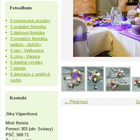
Fotoalbum
0 mistrovské zkoušky
1 svatební floristika
2 dárková floristika
3 smuteční floristika,
podzim - dušičky
4 jaro - Velikonoce
5 zima - Vánoce
6 drátěné výrobky
7 interiér
8 dekorace z umělých
rostlin
Kontakt
← Předchozí
Zp
Jitka Vápeníková
Mistr florista
Pomezí 303 (okr. Svitavy)
PSČ: 569 71