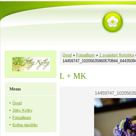
Úvod
»
Fotoalbum
»
1 svatební floristika
14459747_10205635860570844_6443509
L + MK
Menu
14459747_10205635
Úvod
Jitky Kytky
Fotoalbum
Kniha návštěv