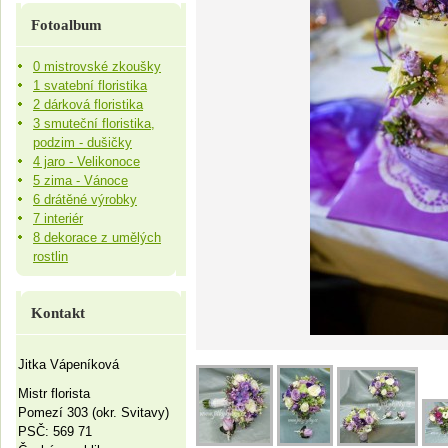
Fotoalbum
0 mistrovské zkoušky
1 svatební floristika
2 dárková floristika
3 smuteční floristika,
podzim - dušičky
4 jaro - Velikonoce
5 zima - Vánoce
6 drátěné výrobky
7 interiér
8 dekorace z umělých
rostlin
Kontakt
Jitka Vápeníková
Mistr florista
Pomezí 303 (okr. Svitavy)
PSČ: 569 71