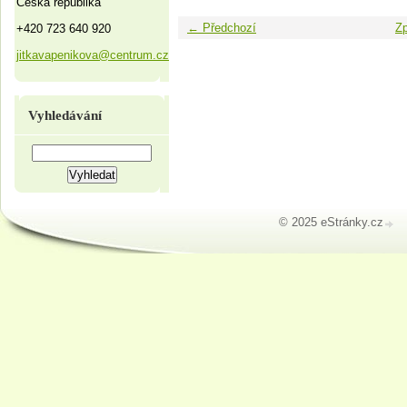
Česká republika
← Předchozí
Zp
+420 723 640 920
jitkavapenikova@centrum.cz
Vyhledávání
© 2025 eStránky.cz