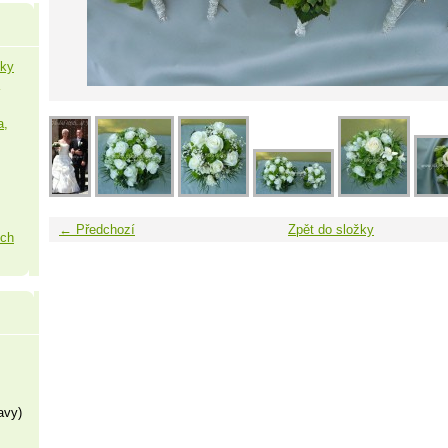
šky
a,
← Předchozí
Zpět do složky
ých
avy)