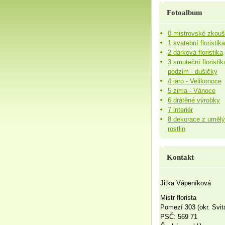
Fotoalbum
0 mistrovské zkou
1 svatební floristika
2 dárková floristika
3 smuteční floristik
podzim - dušičky
4 jaro - Velikonoce
5 zima - Vánoce
6 drátěné výrobky
7 interiér
8 dekorace z uměl
rostlin
Kontakt
Jitka Vápeníková
Mistr florista
Pomezí 303 (okr. Svit
PSČ: 569 71