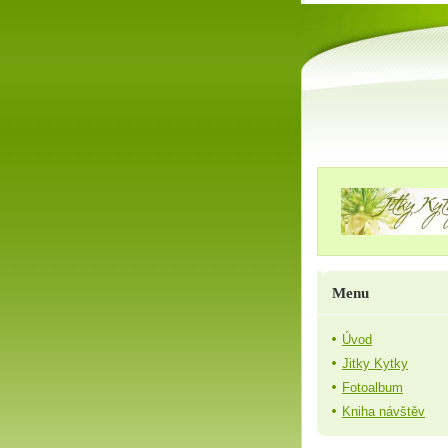
Menu
Úvod
Jitky Kytky
Fotoalbum
Kniha návštěv