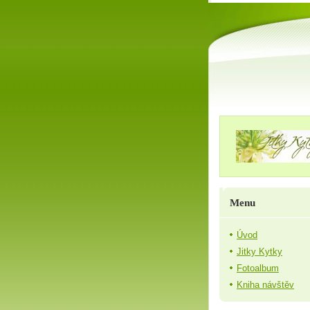
Menu
Úvod
Jitky Kytky
Fotoalbum
Kniha návštěv