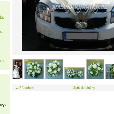
šky
a,
ých
← Předchozí
Zpět do složky
avy)