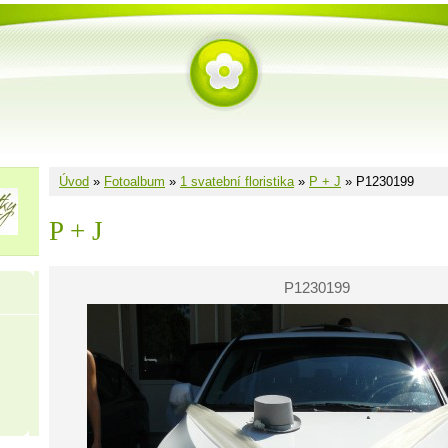
Úvod
»
Fotoalbum
»
1 svatební floristika
»
P + J
»
P1230199
P + J
P1230199