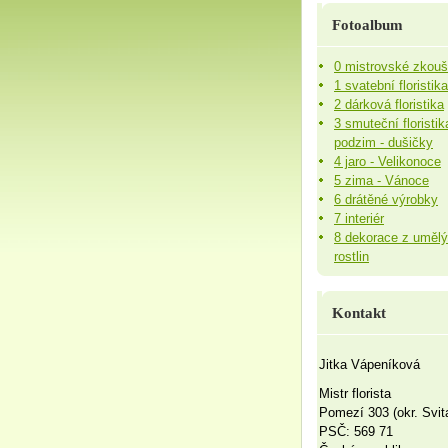
Fotoalbum
0 mistrovské zkou
1 svatební floristika
2 dárková floristika
3 smuteční floristik
podzim - dušičky
4 jaro - Velikonoce
5 zima - Vánoce
6 drátěné výrobky
7 interiér
8 dekorace z uměl
rostlin
Kontakt
Jitka Vápeníková
Mistr florista
Pomezí 303 (okr. Svit
PSČ: 569 71