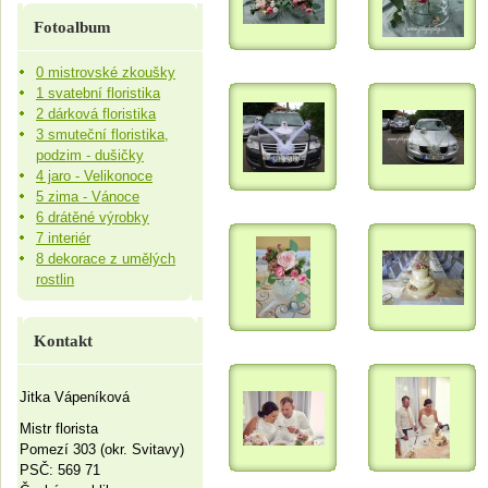
Fotoalbum
0 mistrovské zkoušky
1 svatební floristika
2 dárková floristika
3 smuteční floristika,
podzim - dušičky
4 jaro - Velikonoce
5 zima - Vánoce
6 drátěné výrobky
7 interiér
8 dekorace z umělých
rostlin
Kontakt
Jitka Vápeníková
Mistr florista
Pomezí 303 (okr. Svitavy)
PSČ: 569 71