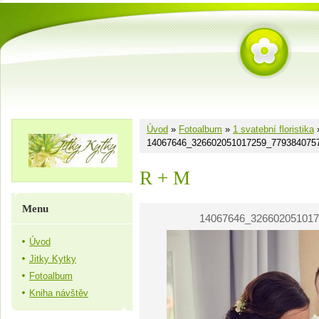
Úvod
»
Fotoalbum
»
1 svatební floristika
14067646_326602051017259_779384075
R + M
Menu
14067646_326602051017
Úvod
Jitky Kytky
Fotoalbum
Kniha návštěv