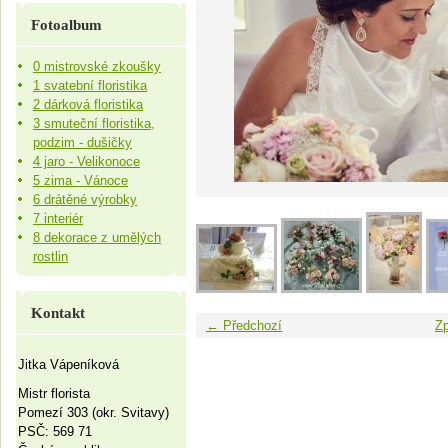
Fotoalbum
0 mistrovské zkoušky
1 svatební floristika
2 dárková floristika
3 smuteční floristika,
podzim - dušičky
4 jaro - Velikonoce
5 zima - Vánoce
6 drátěné výrobky
7 interiér
8 dekorace z umělých
rostlin
Kontakt
← Předchozí
Zp
Jitka Vápeníková
Mistr florista
Pomezí 303 (okr. Svitavy)
PSČ: 569 71