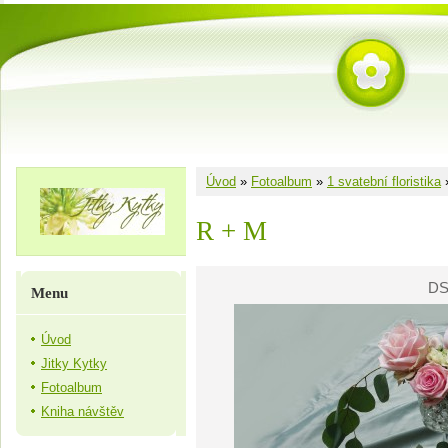
Úvod
»
Fotoalbum
»
1 svatební floristika
R + M
DS
Menu
Úvod
Jitky Kytky
Fotoalbum
Kniha návštěv