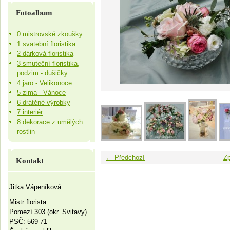
Fotoalbum
0 mistrovské zkoušky
1 svatební floristika
2 dárková floristika
3 smuteční floristika,
podzim - dušičky
4 jaro - Velikonoce
5 zima - Vánoce
6 drátěné výrobky
7 interiér
8 dekorace z umělých
rostlin
← Předchozí
Zp
Kontakt
Jitka Vápeníková
Mistr florista
Pomezí 303 (okr. Svitavy)
PSČ: 569 71