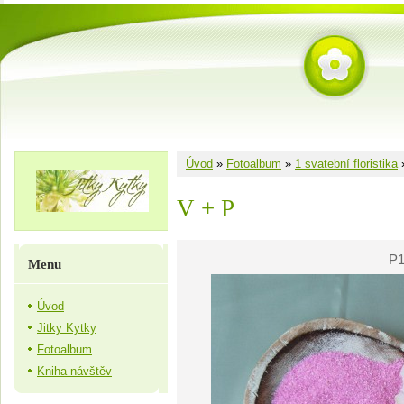
Úvod
»
Fotoalbum
»
1 svatební floristika
V + P
P1
Menu
Úvod
Jitky Kytky
Fotoalbum
Kniha návštěv