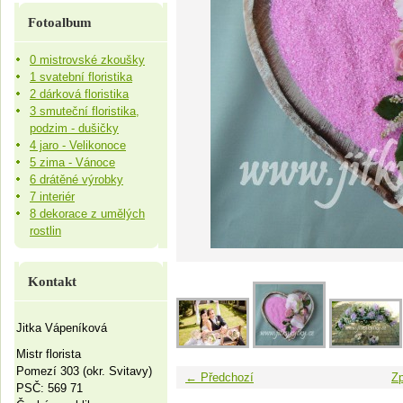
Fotoalbum
0 mistrovské zkoušky
1 svatební floristika
2 dárková floristika
3 smuteční floristika,
podzim - dušičky
4 jaro - Velikonoce
5 zima - Vánoce
6 drátěné výrobky
7 interiér
8 dekorace z umělých
rostlin
Kontakt
Jitka Vápeníková
Mistr florista
Pomezí 303 (okr. Svitavy)
← Předchozí
Zp
PSČ: 569 71