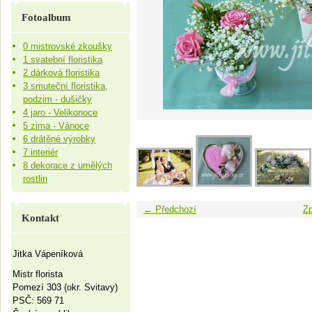
Fotoalbum
0 mistrovské zkoušky
1 svatební floristika
2 dárková floristika
3 smuteční floristika,
podzim - dušičky
4 jaro - Velikonoce
5 zima - Vánoce
6 drátěné výrobky
7 interiér
8 dekorace z umělých
rostlin
← Předchozí
Zp
Kontakt
Jitka Vápeníková
Mistr florista
Pomezí 303 (okr. Svitavy)
PSČ: 569 71