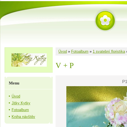
Úvod
»
Fotoalbum
»
1 svatební floristika
V + P
P1
Menu
Úvod
Jitky Kytky
Fotoalbum
Kniha návštěv