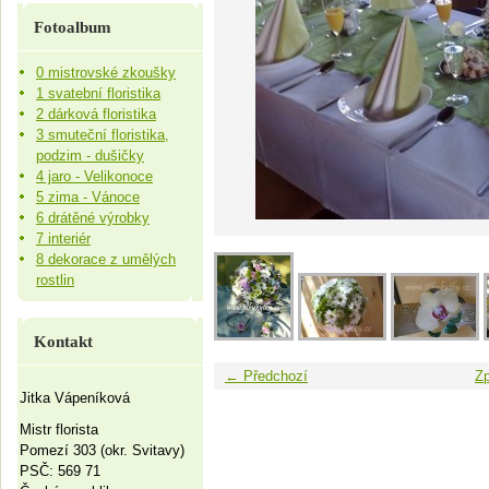
Fotoalbum
0 mistrovské zkoušky
1 svatební floristika
2 dárková floristika
3 smuteční floristika,
podzim - dušičky
4 jaro - Velikonoce
5 zima - Vánoce
6 drátěné výrobky
7 interiér
8 dekorace z umělých
rostlin
Kontakt
← Předchozí
Zp
Jitka Vápeníková
Mistr florista
Pomezí 303 (okr. Svitavy)
PSČ: 569 71