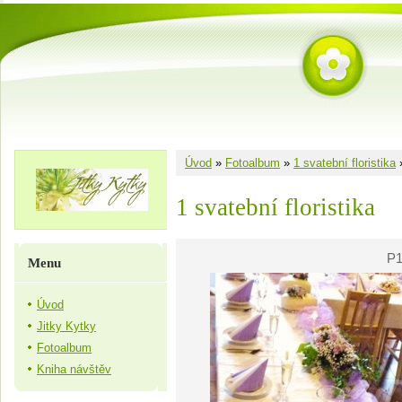
Úvod
»
Fotoalbum
»
1 svatební floristika
1 svatební floristika
P1
Menu
Úvod
Jitky Kytky
Fotoalbum
Kniha návštěv