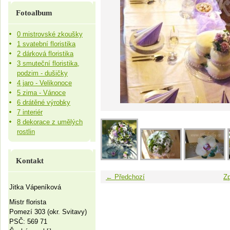
Fotoalbum
0 mistrovské zkoušky
1 svatební floristika
2 dárková floristika
3 smuteční floristika,
podzim - dušičky
4 jaro - Velikonoce
5 zima - Vánoce
6 drátěné výrobky
7 interiér
8 dekorace z umělých
rostlin
Kontakt
← Předchozí
Zp
Jitka Vápeníková
Mistr florista
Pomezí 303 (okr. Svitavy)
PSČ: 569 71