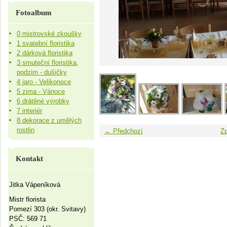
Fotoalbum
0 mistrovské zkoušky
1 svatební floristika
2 dárková floristika
3 smuteční floristika,
podzim - dušičky
4 jaro - Velikonoce
5 zima - Vánoce
6 drátěné výrobky
7 interiér
8 dekorace z umělých
rostlin
← Předchozí
Zp
Kontakt
Jitka Vápeníková
Mistr florista
Pomezí 303 (okr. Svitavy)
PSČ: 569 71