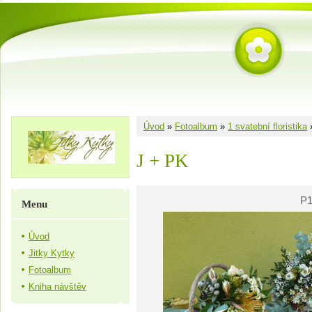
Úvod
»
Fotoalbum
»
1 svatební floristika
J + PK
P1
Menu
Úvod
Jitky Kytky
Fotoalbum
Kniha návštěv