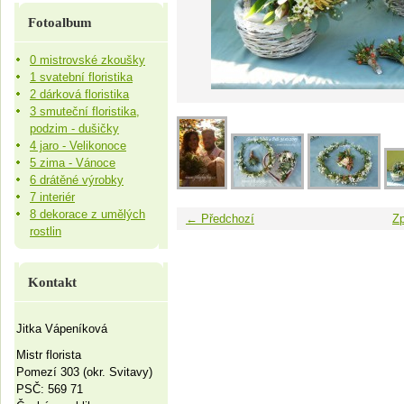
Fotoalbum
0 mistrovské zkoušky
1 svatební floristika
2 dárková floristika
3 smuteční floristika,
podzim - dušičky
4 jaro - Velikonoce
5 zima - Vánoce
6 drátěné výrobky
7 interiér
8 dekorace z umělých
← Předchozí
Zp
rostlin
Kontakt
Jitka Vápeníková
Mistr florista
Pomezí 303 (okr. Svitavy)
PSČ: 569 71