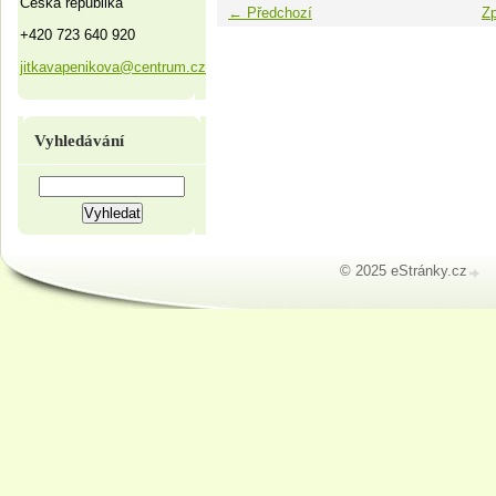
Česká republika
← Předchozí
Zp
+420 723 640 920
jitkavapenikova@centrum.cz
Vyhledávání
© 2025 eStránky.cz