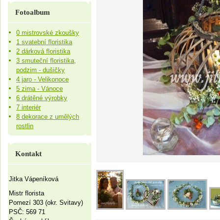
Fotoalbum
0 mistrovské zkoušky
1 svatební floristika
2 dárková floristika
3 smuteční floristika,
podzim - dušičky
4 jaro - Velikonoce
5 zima - Vánoce
6 drátěné výrobky
7 interiér
8 dekorace z umělých
rostlin
Kontakt
Jitka Vápeníková
Mistr florista
Pomezí 303 (okr. Svitavy)
PSČ: 569 71