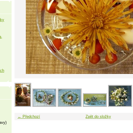
šky
a,
ých
← Předchozí
Zpět do složky
avy)