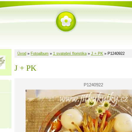
Úvod
»
Fotoalbum
»
1 svatební floristika
»
J + PK
»
P1240922
J + PK
P1240922