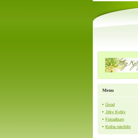
Menu
Úvod
Jitky Kytky
Fotoalbum
Kniha návštěv