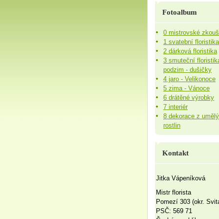
Fotoalbum
0 mistrovské zkou
1 svatební floristika
2 dárková floristika
3 smuteční floristik
podzim - dušičky
4 jaro - Velikonoce
5 zima - Vánoce
6 drátěné výrobky
7 interiér
8 dekorace z uměl
rostlin
Kontakt
Jitka Vápeníková
Mistr florista
Pomezí 303 (okr. Svit
PSČ: 569 71