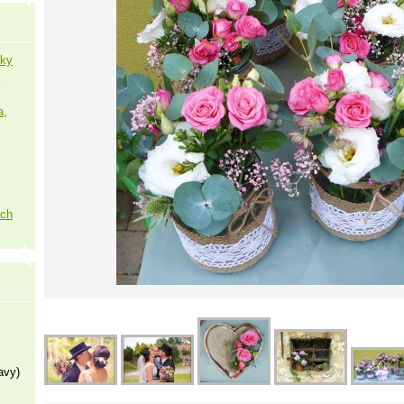
šky
a,
ých
avy)