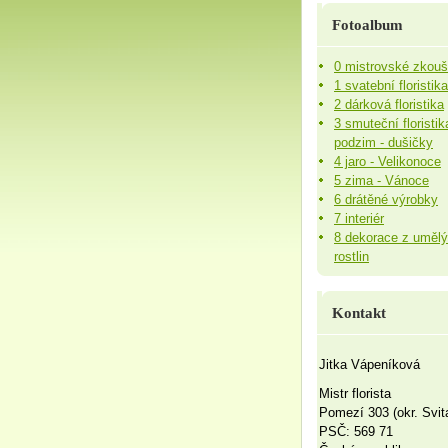
Fotoalbum
0 mistrovské zkou
1 svatební floristika
2 dárková floristika
3 smuteční floristik
podzim - dušičky
4 jaro - Velikonoce
5 zima - Vánoce
6 drátěné výrobky
7 interiér
8 dekorace z uměl
rostlin
Kontakt
Jitka Vápeníková
Mistr florista
Pomezí 303 (okr. Svit
PSČ: 569 71