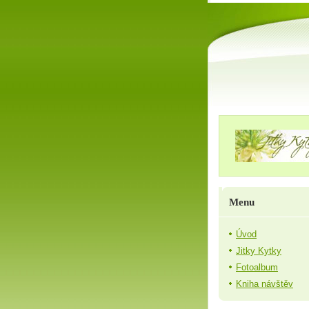
Menu
Úvod
Jitky Kytky
Fotoalbum
Kniha návštěv