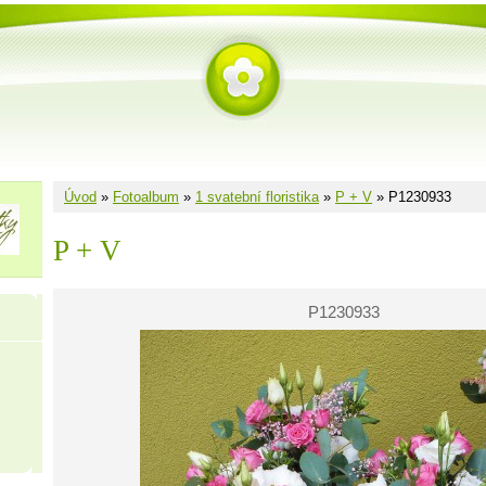
Úvod
»
Fotoalbum
»
1 svatební floristika
»
P + V
»
P1230933
P + V
P1230933