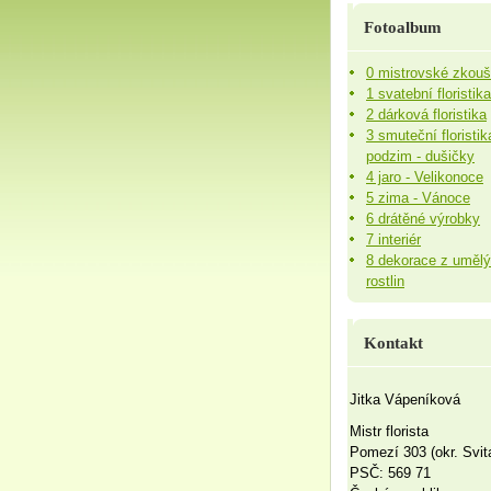
Fotoalbum
0 mistrovské zkou
1 svatební floristika
2 dárková floristika
3 smuteční floristik
podzim - dušičky
4 jaro - Velikonoce
5 zima - Vánoce
6 drátěné výrobky
7 interiér
8 dekorace z uměl
rostlin
Kontakt
Jitka Vápeníková
Mistr florista
Pomezí 303 (okr. Svit
PSČ: 569 71