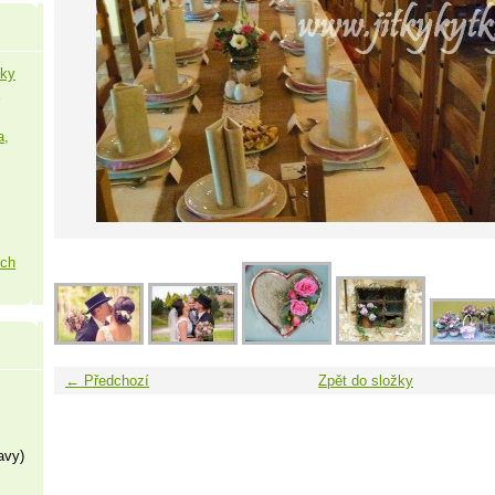
šky
a,
ých
← Předchozí
Zpět do složky
avy)