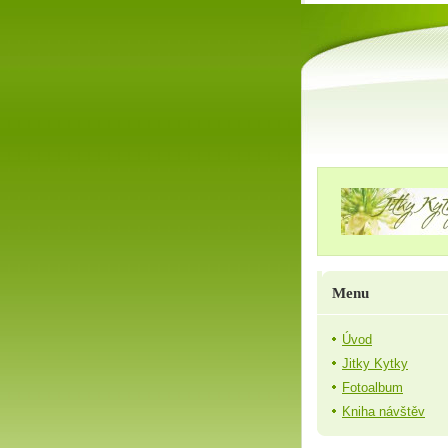
Menu
Úvod
Jitky Kytky
Fotoalbum
Kniha návštěv