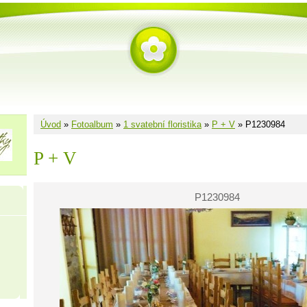
Úvod
»
Fotoalbum
»
1 svatební floristika
»
P + V
»
P1230984
P + V
P1230984