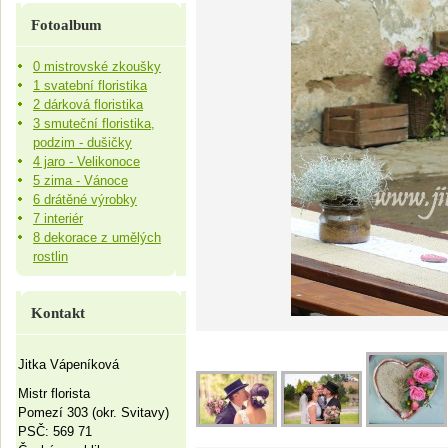
Fotoalbum
0 mistrovské zkoušky
1 svatební floristika
2 dárková floristika
3 smuteční floristika,
podzim - dušičky
4 jaro - Velikonoce
5 zima - Vánoce
6 drátěné výrobky
7 interiér
8 dekorace z umělých
rostlin
Kontakt
Jitka Vápeníková
Mistr florista
Pomezí 303 (okr. Svitavy)
PSČ: 569 71