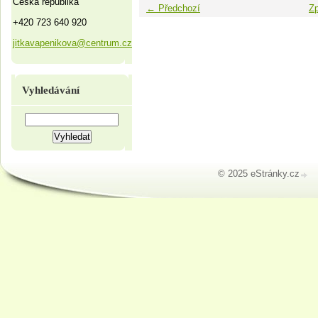
Česká republika
← Předchozí
Zp
+420 723 640 920
jitkavapenikova@centrum.cz
Vyhledávání
© 2025 eStránky.cz