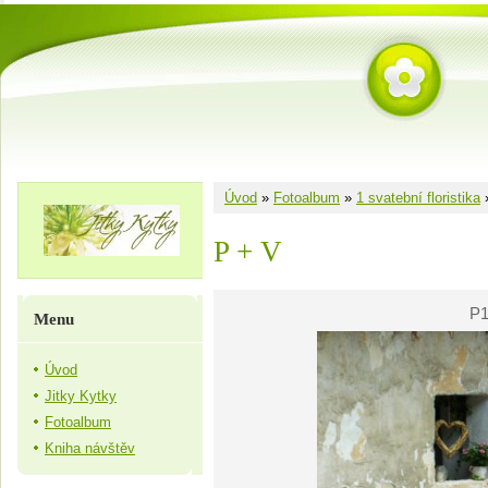
Úvod
»
Fotoalbum
»
1 svatební floristika
P + V
P1
Menu
Úvod
Jitky Kytky
Fotoalbum
Kniha návštěv