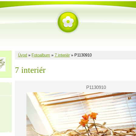
Úvod
»
Fotoalbum
»
7 interiér
»
P1130910
7 interiér
P1130910