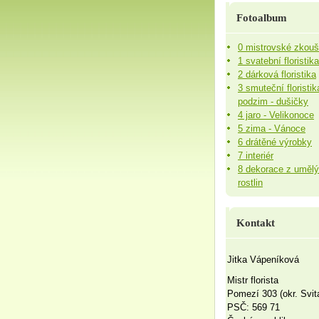
Fotoalbum
0 mistrovské zkou
1 svatební floristika
2 dárková floristika
3 smuteční floristik
podzim - dušičky
4 jaro - Velikonoce
5 zima - Vánoce
6 drátěné výrobky
7 interiér
8 dekorace z uměl
rostlin
Kontakt
Jitka Vápeníková
Mistr florista
Pomezí 303 (okr. Svit
PSČ: 569 71