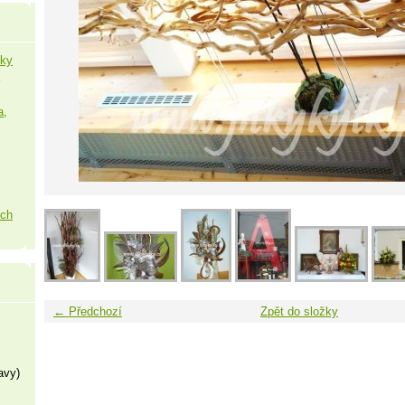
šky
a,
ých
← Předchozí
Zpět do složky
avy)