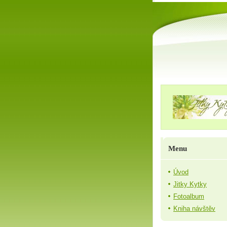
Menu
Úvod
Jitky Kytky
Fotoalbum
Kniha návštěv