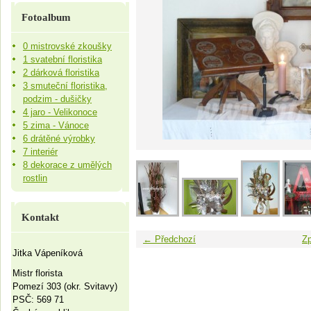
Fotoalbum
0 mistrovské zkoušky
1 svatební floristika
2 dárková floristika
3 smuteční floristika,
podzim - dušičky
4 jaro - Velikonoce
5 zima - Vánoce
6 drátěné výrobky
7 interiér
8 dekorace z umělých
rostlin
Kontakt
← Předchozí
Zp
Jitka Vápeníková
Mistr florista
Pomezí 303 (okr. Svitavy)
PSČ: 569 71