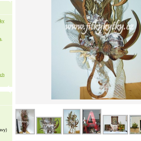
šky
a,
ých
avy)