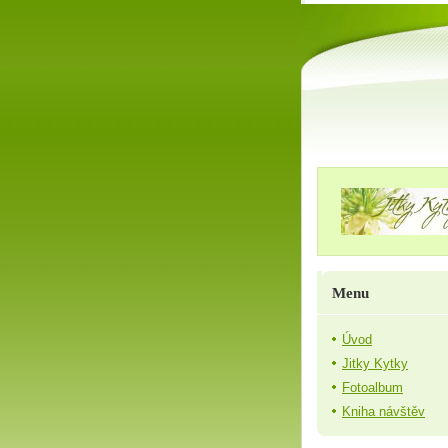
Menu
Úvod
Jitky Kytky
Fotoalbum
Kniha návštěv