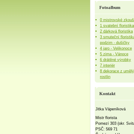
Fotoalbum
0 mistrovské zkou
1 svatební floristika
2 dárková floristika
3 smuteční floristik
podzim - dušičky
4 jaro - Velikonoce
5 zima - Vánoce
6 drátěné výrobky
7 interiér
8 dekorace z uměl
rostlin
Kontakt
Jitka Vápeníková
Mistr florista
Pomezí 303 (okr. Svit
PSČ: 569 71