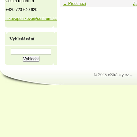
Česká republika
← Předchozí
Zp
+420 723 640 920
jitkavapenikova@centrum.cz
Vyhledávání
© 2025 eStránky.cz