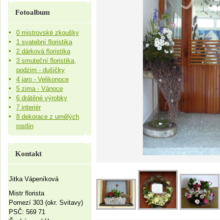
Fotoalbum
0 mistrovské zkoušky
1 svatební floristika
2 dárková floristika
3 smuteční floristika,
podzim - dušičky
4 jaro - Velikonoce
5 zima - Vánoce
6 drátěné výrobky
7 interiér
8 dekorace z umělých
rostlin
Kontakt
Jitka Vápeníková
Mistr florista
Pomezí 303 (okr. Svitavy)
PSČ: 569 71