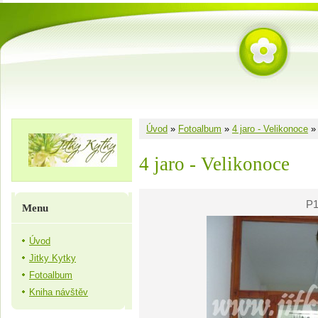
Úvod
»
Fotoalbum
»
4 jaro - Velikonoce
4 jaro - Velikonoce
P1
Menu
Úvod
Jitky Kytky
Fotoalbum
Kniha návštěv