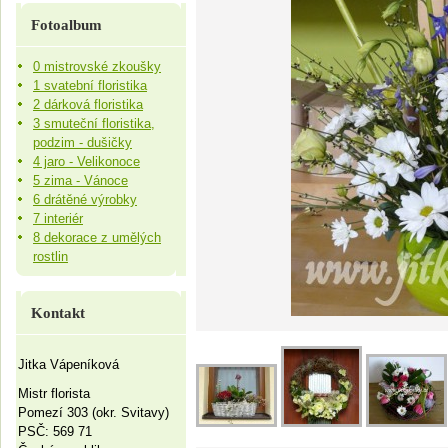
Fotoalbum
0 mistrovské zkoušky
1 svatební floristika
2 dárková floristika
3 smuteční floristika,
podzim - dušičky
4 jaro - Velikonoce
5 zima - Vánoce
6 drátěné výrobky
7 interiér
8 dekorace z umělých
rostlin
Kontakt
Jitka Vápeníková
Mistr florista
Pomezí 303 (okr. Svitavy)
PSČ: 569 71