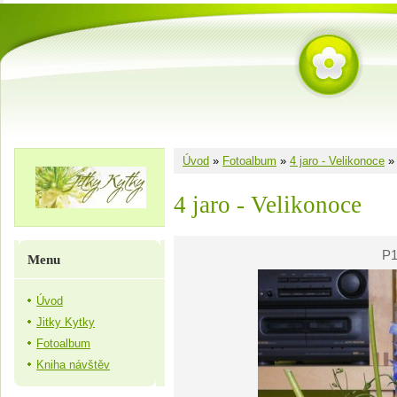
Úvod
»
Fotoalbum
»
4 jaro - Velikonoce
4 jaro - Velikonoce
P1
Menu
Úvod
Jitky Kytky
Fotoalbum
Kniha návštěv