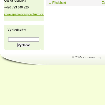
Česká republika
← Předchozí
Zp
+420 723 640 920
jitkavapenikova@centrum.cz
Vyhledávání
© 2025 eStránky.cz