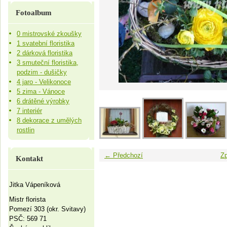
Fotoalbum
0 mistrovské zkoušky
1 svatební floristika
2 dárková floristika
3 smuteční floristika,
podzim - dušičky
4 jaro - Velikonoce
5 zima - Vánoce
6 drátěné výrobky
7 interiér
8 dekorace z umělých
rostlin
← Předchozí
Zp
Kontakt
Jitka Vápeníková
Mistr florista
Pomezí 303 (okr. Svitavy)
PSČ: 569 71