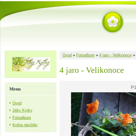
Úvod
»
Fotoalbum
»
4 jaro - Velikonoce
4 jaro - Velikonoce
P1
Menu
Úvod
Jitky Kytky
Fotoalbum
Kniha návštěv