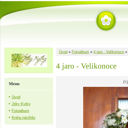
Úvod
»
Fotoalbum
»
4 jaro - Velikonoce
4 jaro - Velikonoce
P1
Menu
Úvod
Jitky Kytky
Fotoalbum
Kniha návštěv