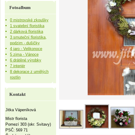
Fotoalbum
0 mistrovské zkoušky
1 svatební floristika
2 dárková floristika
3 smuteční floristika,
podzim - dušičky
4 jaro - Velikonoce
5 zima - Vánoce
6 drátěné výrobky
7 interiér
8 dekorace z umělých
rostlin
Kontakt
Jitka Vápeníková
Mistr florista
Pomezí 303 (okr. Svitavy)
PSČ: 569 71