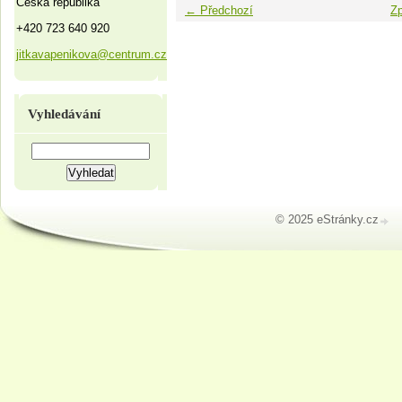
Česká republika
← Předchozí
Zp
+420 723 640 920
jitkavapenikova@centrum.cz
Vyhledávání
© 2025 eStránky.cz