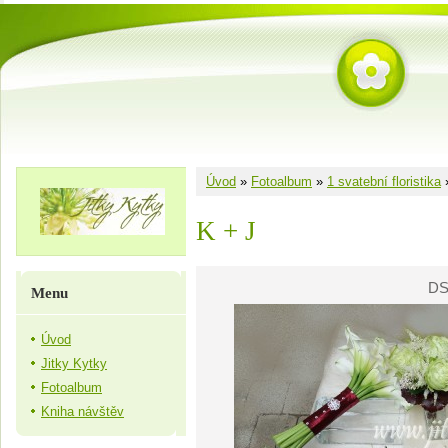
Úvod
»
Fotoalbum
»
1 svatební floristika
K + J
DS
Menu
Úvod
Jitky Kytky
Fotoalbum
Kniha návštěv