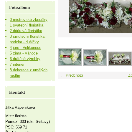
Fotoalbum
0 mistrovské zkoušky
1 svatební floristika
2 dárková floristika
3 smuteční floristika,
podzim - dušičky
4 jaro - Velikonoce
5 zima - Vánoce
6 drátěné výrobky
7 interiér
8 dekorace z umělých
← Předchozí
Zp
rostlin
Kontakt
Jitka Vápeníková
Mistr florista
Pomezí 303 (okr. Svitavy)
PSČ: 569 71